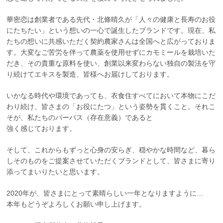
華密恋は創業者である先代・北條晴久が「人々の健康と長寿のお役
にたちたい」という想いの一心で誕生したブランドです。現在、私
たちの想いに共感いただく契約農家さんは全国へと広がっておりま
す。大変なご苦労を伴って農薬を使用せずにカモミールを栽培いた
だき、その貴重な原料を使い、創業以来変わらない独自の製法を守
り続けてエキスを製造、皆様へお届けしております。
いかなる時代や環境であっても、衣食住すべてにおいて本物にこだ
わり続け、皆さまの「お役にたつ」という姿勢を貫くこと。それこ
そが、私たちのパーパス（存在意義）であると
強く感じております。
そして、これからもずっと心身の安らぎ、穏やかな時間など、暮ら
しそのものをご提案させていただくブランドとして、皆さまに寄り
添ってまいりたいと思います。
2020年が、皆さまにとって素晴らしい一年となりますように…
本年もどうぞよろしくお願い申し上げます。