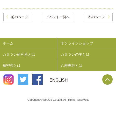
前のページ
イベント一覧へ
次のページ
ホーム
オンラインショップ
カミツレ研究所とは
カミツレの里とは
華密恋とは
八寿恵荘とは
P
ENGLISH
Copyright © SouGo Co.,Ltd. All Rights Reserved.