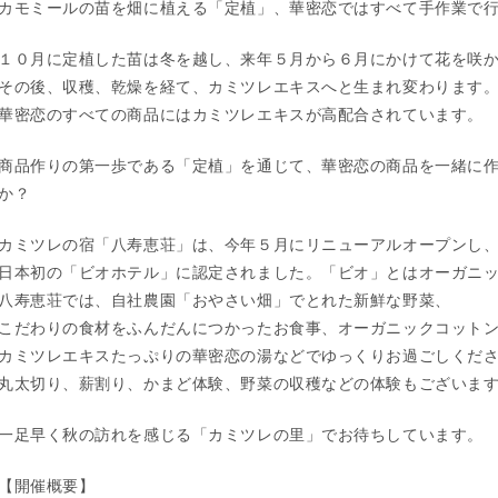
カモミールの苗を畑に植える「定植」、華密恋ではすべて手作業で
１０月に定植した苗は冬を越し、来年５月から６月にかけて花を咲
その後、収穫、乾燥を経て、カミツレエキスへと生まれ変わります
華密恋のすべての商品にはカミツレエキスが高配合されています。
商品作りの第一歩である「定植」を通じて、華密恋の商品を一緒に
か？
カミツレの宿「八寿恵荘」は、今年５月にリニューアルオープンし
日本初の「ビオホテル」に認定されました。「ビオ」とはオーガニ
八寿恵荘では、自社農園「おやさい畑」でとれた新鮮な野菜、
こだわりの食材をふんだんにつかったお食事、オーガニックコット
カミツレエキスたっぷりの華密恋の湯などでゆっくりお過ごしくだ
丸太切り、薪割り、かまど体験、野菜の収穫などの体験もございま
一足早く秋の訪れを感じる「カミツレの里」でお待ちしています。
【開催概要】