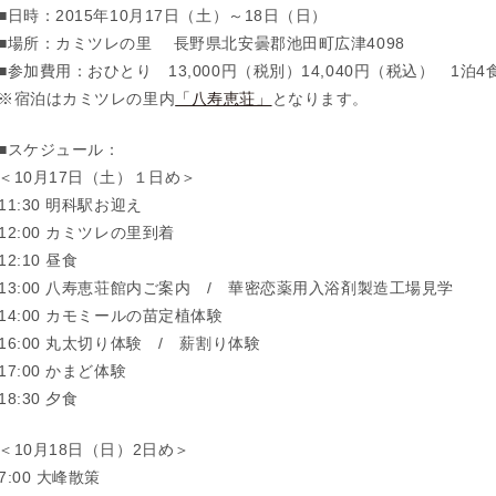
■日時：2015年10月17日（土）～18日（日）
■場所：カミツレの里 長野県北安曇郡池田町広津4098
■参加費用：おひとり 13,000円（税別）14,040円（税込） 1泊
※宿泊はカミツレの里内
「八寿恵荘」
となります。
■スケジュール：
＜10月17日（土）１日め＞
11:30 明科駅お迎え
12:00 カミツレの里到着
12:10 昼食
13:00 八寿恵荘館内ご案内 / 華密恋薬用入浴剤製造工場見学
14:00 カモミールの苗定植体験
16:00 丸太切り体験 / 薪割り体験
17:00 かまど体験
18:30 夕食
＜10月18日（日）2日め＞
7:00 大峰散策