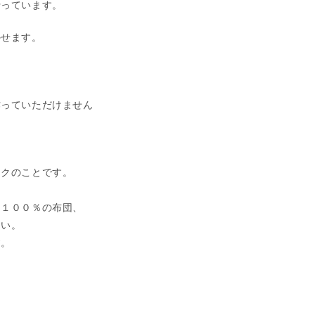
行っています。
かせます。
。
作っていただけません
、
ックのことです。
ン１００％の布団、
さい。
す。