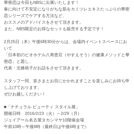
華密恋は今回もNBSに出展いたします！
春に向けて不安定になりがちな肌をカミツレエキスたっぷりの華密
恋シリーズでケアする方法など、
おススメのアドバイスをさせて頂きます。
また、NBS限定のお得なセットも販売する予定です！
2月25日（木）午後6時30分からは、会場内イベントスペースにお
いて
「日本初のビオホテル八寿恵荘（やすえそう）の健康メソッドと華
密恋」と題し、
代表・北條裕子がお話をさせて頂きます。
スタッフ一同、皆さまとお目にかかれますことを楽しみにお待ち申
し上げております。
ぜひお越しください！
■「ナチュラル ビューティ スタイル展」
開催日時 2016/2/23（火）～2/29（月）
ジェイアール名古屋タカシマヤ10階催会場
午前10時～午後8時（最終日は午後6時まで）