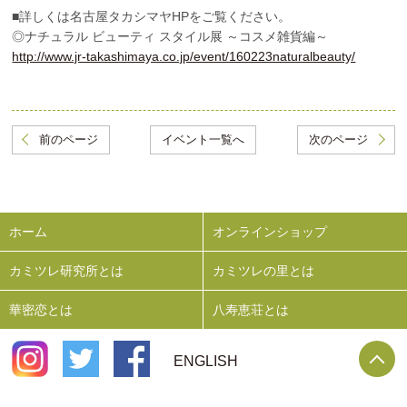
■詳しくは名古屋タカシマヤHPをご覧ください。
◎ナチュラル ビューティ スタイル展 ～コスメ雑貨編～
http://www.jr-takashimaya.co.jp/event/160223naturalbeauty/
前のページ
イベント一覧へ
次のページ
ホーム
オンラインショップ
カミツレ研究所とは
カミツレの里とは
華密恋とは
八寿恵荘とは
P
ENGLISH