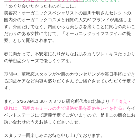
「めぐり会いたかったものがここに」
美容家・オーガニックスペシャリストの吉川千明さんセレクトの、
国内外のオーガニックコスメと雑貨の人気61ブランドが集結しま
す。外面だけでなく、内面からも美しさを磨くことに関心の高いこ
だわりのある女性に向けて、「オーガニックライフスタイルの提
案」として開催されます。
春に向かって、不安定になりがちなお肌をカミツレエキスたっぷり
の華密恋シリーズで優しくケアを。
期間中、華密恋スタッフがお肌のカウンセリングや毎日手軽にでき
る頭皮ケアなど内容も盛りだくさんでご紹介させていただく予定で
す。
また、2/26 AM11:30~ カミツレ研究所代表の北條より
『「冷え・
疲れに」国産カモミールの力で温浴効果を高めキレイを作る』
をイ
ベントステージにて講義予定でございますので、是非この機会にお
誘い合わせのうえお越しくださいませ。
スタッフ一同楽しみにお待ち申し上げております。