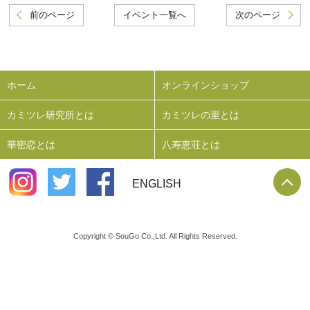
前のページ
イベント一覧へ
次のページ
ホーム
オンラインショップ
カミツレ研究所とは
カミツレの里とは
華密恋とは
八寿恵荘とは
P
ENGLISH
Copyright © SouGo Co.,Ltd. All Rights Reserved.