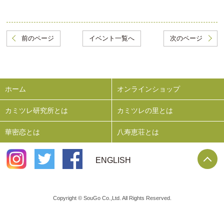
前のページ
イベント一覧へ
次のページ
ホーム
オンラインショップ
カミツレ研究所とは
カミツレの里とは
華密恋とは
八寿恵荘とは
P
ENGLISH
Copyright © SouGo Co.,Ltd. All Rights Reserved.