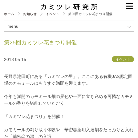
ホーム
お知らせ
イベント
第25回カミツレ花まつり開催
menu
第25回カミツレ花まつり開催
2013.05.15
イベント
長野県池田町にある「カミツレの里」。ここにある有機JAS認定圃
場のカモミールはもうすぐ満開を迎えます。
今年も満開のカモミール畑の景色や一面に立ち込める可憐なカモミ
ールの香りを堪能していただく
「カミツレ花まつり」を開催！
カモミールの刈り取り体験や、華密恋薬用入浴剤をたっぷりと入れ
た「華密恋の湯」の入浴、