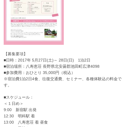
【募集要項】
■日時：2017年 5月27日(土)～ 28日(日) 1泊2日
■宿泊場所：八寿恵荘 長野県北安曇郡池田町広津4098
■参加費用：おひとり 35,000円（税込）
※宿泊費1泊2日4食、往復交通費、セミナー、各種体験込の料金で
す。
■スケジュール：
＜１日め＞
9:00 新宿駅 出発
12:30 明科駅 着
13:00 八寿恵荘 着 昼食