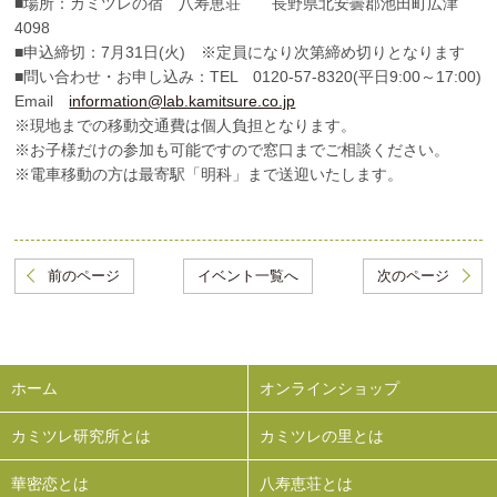
■場所：カミツレの宿 八寿恵荘 長野県北安曇郡池田町広津
4098
■申込締切：7月31日(火) ※定員になり次第締め切りとなります
■問い合わせ・お申し込み：TEL 0120-57-8320(平日9:00～17:00)
Email
information@lab.kamitsure.co.jp
※現地までの移動交通費は個人負担となります。
※お子様だけの参加も可能ですので窓口までご相談ください。
※電車移動の方は最寄駅「明科」まで送迎いたします。
前のページ
イベント一覧へ
次のページ
ホーム
オンラインショップ
カミツレ研究所とは
カミツレの里とは
華密恋とは
八寿恵荘とは