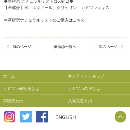
◆華密恋 ナチュラルミスト(150mL)◆
【全成分】水、エタノール、グリセリン、カミツレエキス
⇒華密恋ナチュラルミストのご購入はこちら
前のページ
華密恋一覧へ
次のページ
ホーム
オンラインショップ
カミツレ研究所とは
カミツレの里とは
華密恋とは
八寿恵荘とは
P
ENGLISH