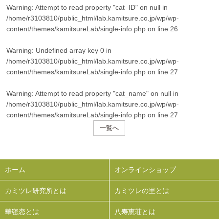
Warning
: Attempt to read property "cat_ID" on null in
/home/r3103810/public_html/lab.kamitsure.co.jp/wp/wp-
content/themes/kamitsureLab/single-info.php
on line
26
Warning
: Undefined array key 0 in
/home/r3103810/public_html/lab.kamitsure.co.jp/wp/wp-
content/themes/kamitsureLab/single-info.php
on line
27
Warning
: Attempt to read property "cat_name" on null in
/home/r3103810/public_html/lab.kamitsure.co.jp/wp/wp-
content/themes/kamitsureLab/single-info.php
on line
27
一覧へ
ホーム
オンラインショップ
カミツレ研究所とは
カミツレの里とは
華密恋とは
八寿恵荘とは