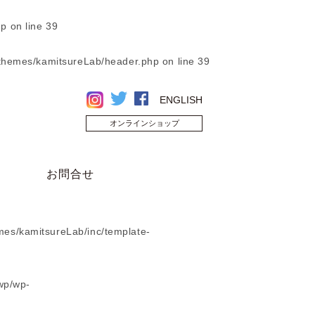
hp
on line
39
/themes/kamitsureLab/header.php
on line
39
ENGLISH
オンラインショップ
お問合せ
mes/kamitsureLab/inc/template-
wp/wp-