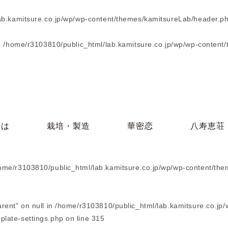
ab.kamitsure.co.jp/wp/wp-content/themes/kamitsureLab/header.p
n
/home/r3103810/public_html/lab.kamitsure.co.jp/wp/wp-content
とは
栽培・製造
華密恋
八寿恵荘
ome/r3103810/public_html/lab.kamitsure.co.jp/wp/wp-content/the
arent" on null in
/home/r3103810/public_html/lab.kamitsure.co.jp/
plate-settings.php
on line
315