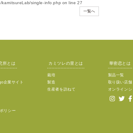
/kamitsureLab/single-info.php
on line
27
一覧へ
究所とは
カミツレの里とは
華密恋とは
栽培
製品一覧
go企業サイト
製造
取り扱い店舗
生産者を訪ねて
オンラインシ
ポリシー