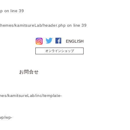
hp
on line
39
/themes/kamitsureLab/header.php
on line
39
ENGLISH
オンラインショップ
お問合せ
mes/kamitsureLab/inc/template-
wp/wp-