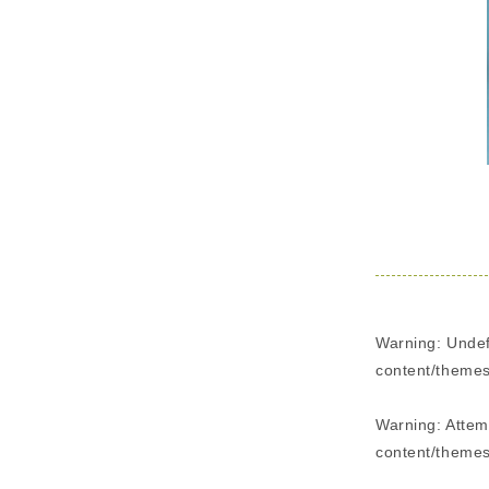
Warning
: Unde
content/themes
Warning
: Attem
content/themes