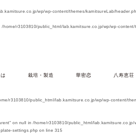
ab.kamitsure.co.jp/wp/wp-content/themes/kamitsureLab/header.p
n
/home/r3103810/public_html/lab.kamitsure.co.jp/wp/wp-content
とは
栽培・製造
華密恋
八寿恵荘
ome/r3103810/public_html/lab.kamitsure.co.jp/wp/wp-content/the
arent" on null in
/home/r3103810/public_html/lab.kamitsure.co.jp/
plate-settings.php
on line
315