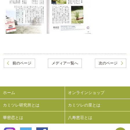
前のページ
メディア一覧へ
次のページ
ホーム
オンラインショップ
カミツレ研究所とは
カミツレの里とは
華密恋とは
八寿恵荘とは
P