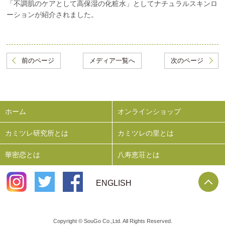
「不調肌のケアとして高保湿の化粧水」としてナチュラルスキンロ
ーションが紹介されました。
前のページ
メディア一覧へ
次のページ
ホーム
オンラインショップ
カミツレ研究所とは
カミツレの里とは
華密恋とは
八寿恵荘とは
P
ENGLISH
Copyright © SouGo Co.,Ltd. All Rights Reserved.