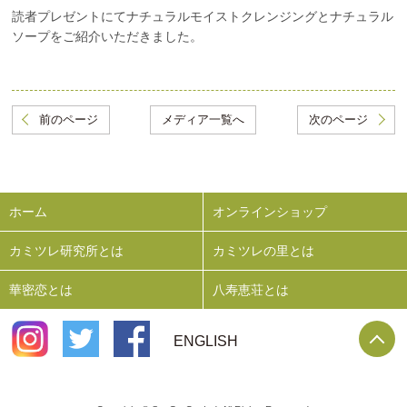
読者プレゼントにてナチュラルモイストクレンジングとナチュラル
ソープをご紹介いただきました。
前のページ
メディア一覧へ
次のページ
ホーム
オンラインショップ
カミツレ研究所とは
カミツレの里とは
華密恋とは
八寿恵荘とは
P
ENGLISH