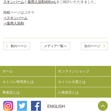
スキンバーム
と
薬用入浴剤400ｍL
をご紹介いただきました。
掲載ページはコチラ
⇒スキンバーム
⇒薬用入浴剤
前のページ
メディア一覧へ
次のページ
ホーム
オンラインショップ
カミツレ研究所とは
カミツレの里とは
華密恋とは
八寿恵荘とは
P
ENGLISH