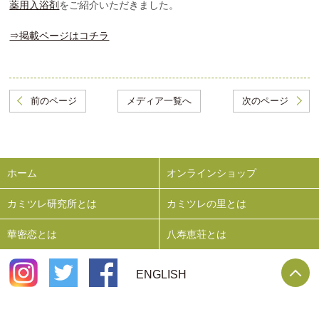
薬用入浴剤
をご紹介いただきました。
⇒掲載ページはコチラ
前のページ
メディア一覧へ
次のページ
ホーム
オンラインショップ
カミツレ研究所とは
カミツレの里とは
華密恋とは
八寿恵荘とは
P
ENGLISH