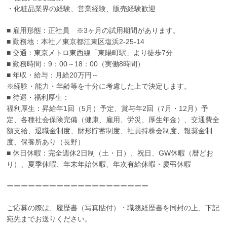
・化粧品業界の経験、営業経験、販売経験歓迎
■ 雇用形態：正社員 ※3ヶ月の試用期間があります。
■ 勤務地：本社／東京都江東区塩浜2-25-14
■ 交通：東京メトロ東西線「東陽町駅」より徒歩7分
■ 勤務時間：9：00～18：00（実働8時間）
■ 年収・給与：月給20万円～
※経験・能力・年齢等を十分に考慮した上で決定します。
■ 待遇・福利厚生：
福利厚生：昇給年1回（5月）予定、賞与年2回（7月・12月）予
定、各種社会保険完備（健康、雇用、労災、厚生年金）、交通費全
額支給、退職金制度、財形貯蓄制度、社員持株会制度、報奨金制
度、保養所あり（長野）
■ 休日休暇：完全週休2日制（土・日）、祝日、GW休暇（暦どお
り）、夏季休暇、年末年始休暇、年次有給休暇・慶弔休暇
ーーーーーーーーーーーーーーーーーーーー
ご応募の際は、履歴書（写真貼付）・職務経歴書を同封の上、下記
宛先までお送りください。