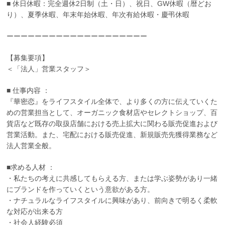
■ 休日休暇：完全週休2日制（土・日）、祝日、GW休暇（暦どお
り）、夏季休暇、年末年始休暇、年次有給休暇・慶弔休暇
ーーーーーーーーーーーーーーーーーーーー
【募集要項】
＜「法人」営業スタッフ＞
■ 仕事内容 ：
『華密恋』をライフスタイル全体で、より多くの方に伝えていくた
めの営業担当として、オーガニック食材店やセレクトショップ、百
貨店など既存の取扱店舗における売上拡大に関わる販売促進および
営業活動。また、宅配における販売促進、新規販売先獲得業務など
法人営業全般。
■求める人材 ：
・私たちの考えに共感してもらえる方、または学ぶ姿勢があり一緒
にブランドを作っていくという意欲がある方。
・ナチュラルなライフスタイルに興味があり、前向きで明るく柔軟
な対応が出来る方
・社会人経験必須