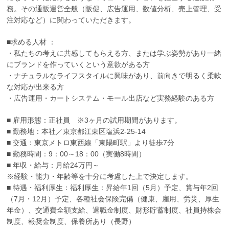
務。その通販運営全般（販促、広告運用、数値分析、売上管理、受
注対応など）に関わっていただきます。
■求める人材 ：
・私たちの考えに共感してもらえる方、または学ぶ姿勢があり一緒
にブランドを作っていくという意欲がある方
・ナチュラルなライフスタイルに興味があり、前向きで明るく柔軟
な対応が出来る方
・広告運用・カートシステム・モール出店など実務経験のある方
■ 雇用形態：正社員 ※3ヶ月の試用期間があります。
■ 勤務地：本社／東京都江東区塩浜2-25-14
■ 交通：東京メトロ東西線「東陽町駅」より徒歩7分
■ 勤務時間：9：00～18：00（実働8時間）
■ 年収・給与：月給24万円～
※経験・能力・年齢等を十分に考慮した上で決定します。
■ 待遇・福利厚生：福利厚生：昇給年1回（5月）予定、賞与年2回
（7月・12月）予定、各種社会保険完備（健康、雇用、労災、厚生
年金）、交通費全額支給、退職金制度、財形貯蓄制度、社員持株会
制度、報奨金制度、保養所あり（長野）