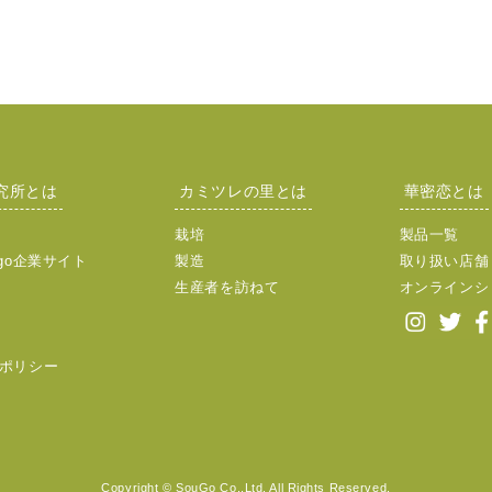
究所とは
カミツレの里とは
華密恋とは
栽培
製品一覧
go企業サイト
製造
取り扱い店舗
生産者を訪ねて
オンラインシ
ポリシー
Copyright © SouGo Co.,Ltd. All Rights Reserved.