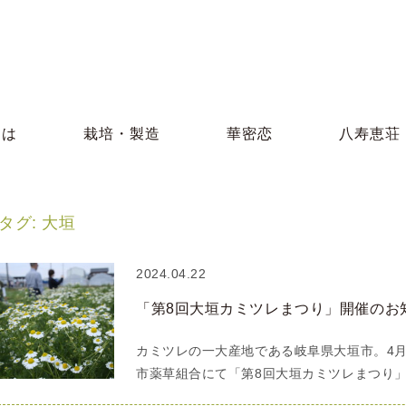
とは
栽培・製造
華密恋
八寿恵荘
タグ:
大垣
2024.04.22
「第8回大垣カミツレまつり」開催のお
カミツレの一大産地である岐阜県大垣市。4月2
市薬草組合にて「第8回大垣カミツレまつり」