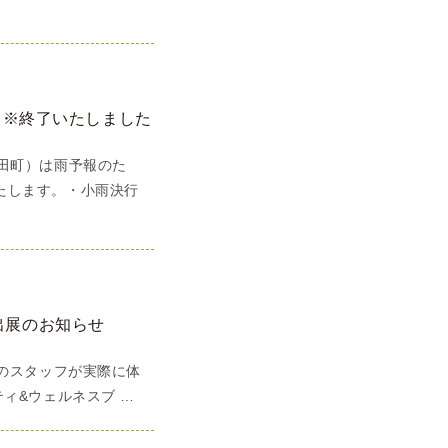
」※終了いたしました
田町）は雨予報のた
たします。・小雨決行
』出展のお知らせ
Sのスタッフが実際に体
ィ&ウェルネスブ …