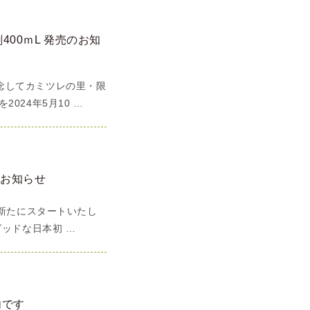
00ｍL 発売のお知
念してカミツレの里・限
024年5月10 …
のお知らせ
が新たにスタートいたし
グッドな日本初 …
内です