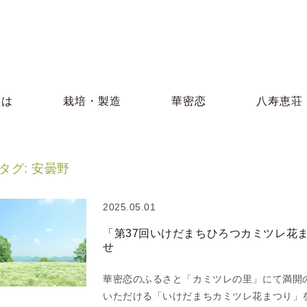
とは
栽培・製造
華密恋
八寿恵荘
タグ:
安曇野
2025.05.01
「第37回いけだまちひろつカミツレ花
せ
華密恋のふるさと「カミツレの里」にて満開
いただける「いけだまちカミツレ花まつり」を