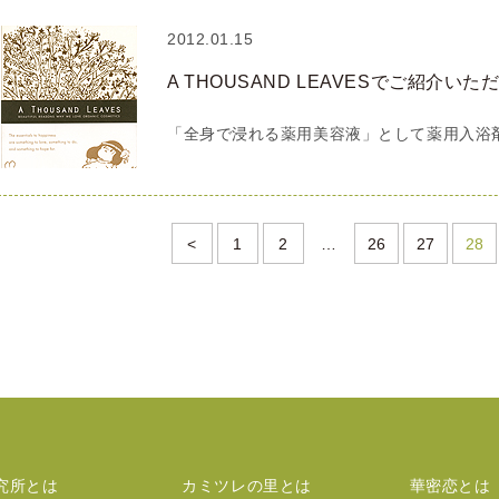
2012.01.15
A THOUSAND LEAVESでご紹介い
「全身で浸れる薬用美容液」として薬用入浴
<
1
2
…
26
27
28
究所とは
カミツレの里とは
華密恋とは